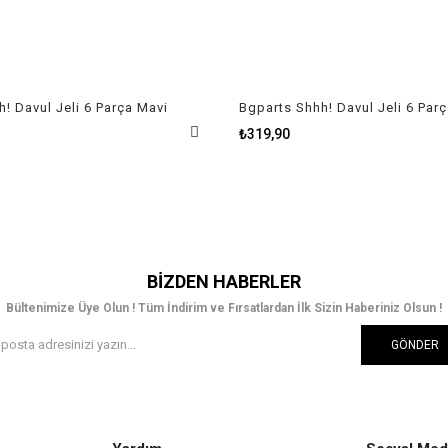
! Davul Jeli 6 Parça Mavi
Bgparts Shhh! Davul Jeli 6 Par
₺319,90
BIZDEN HABERLER
Bültenimize Üye Olun ! Tüm İndirim ve Fırsatlardan İlk Sizin Haberiniz Olsun !
GÖNDER