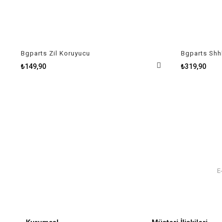
Bgparts Zil Koruyucu
Bgparts Shhh
₺149,90
₺319,90