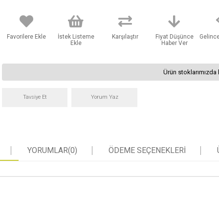
Favorilere Ekle
İstek Listeme
Karşılaştır
Fiyat Düşünce
Gelinc
Ekle
Haber Ver
Ürün stoklarımızda 
Tavsiye Et
Yorum Yaz
YORUMLAR
(0)
ÖDEME SEÇENEKLERI